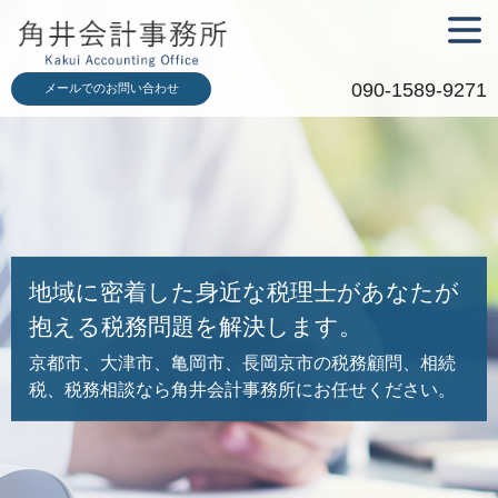
メニュ
ー
090-1589-9271
メールでのお問い合わせ
地域に密着した身近な税理士が
あなたが
抱える税務問題を解決します。
京都市、大津市、亀岡市、長岡京市の税務顧問、相続
税、税務相談なら角井会計事務所にお任せください。